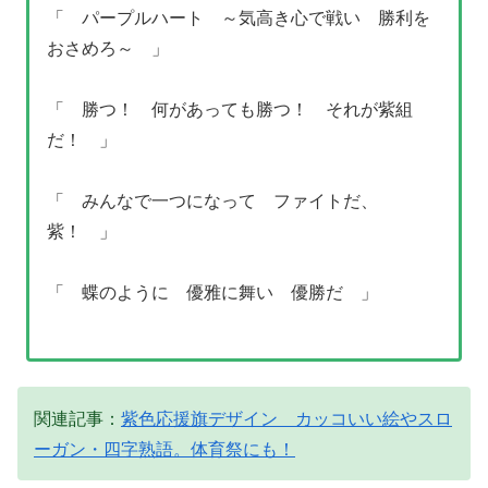
「 パープルハート ～気高き心で戦い 勝利を
おさめろ～ 」
「 勝つ！ 何があっても勝つ！ それが紫組
だ！ 」
「 みんなで一つになって ファイトだ、
紫！ 」
「 蝶のように 優雅に舞い 優勝だ 」
関連記事：
紫色応援旗デザイン カッコいい絵やスロ
ーガン・四字熟語。体育祭にも！