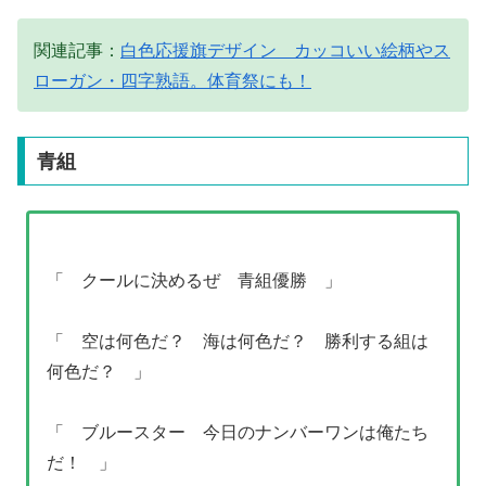
関連記事：
白色応援旗デザイン カッコいい絵柄やス
ローガン・四字熟語。体育祭にも！
青組
「 クールに決めるぜ 青組優勝 」
「 空は何色だ？ 海は何色だ？ 勝利する組は
何色だ？ 」
「 ブルースター 今日のナンバーワンは俺たち
だ！ 」