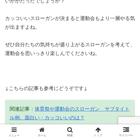
いかがだったでしょうか？
カッコいいスローガンが決まると運動会もより一層やる気
が出ますよね。
ぜひ自分たちの気持ちが盛り上がるスローガンを考えて、
運動会を思いっきり楽しんでくださいね。
↓こちらの記事も参考にどうぞです↓
関連記事：
体育祭や運動会のスローガン サブタイト
ル例。面白い・カッコいいのは？
関連記事：
学級目標スローガン例 カッコいい&面白
いオススメ言葉。小学・中学・高校！
メニュー
ホーム
検索
トップ
サイドバー