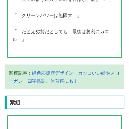
「 グリーンパワーは無限大 」
「 たとえ劣勢だとしても 最後は勝利にカエ
ル 」
関連記事：
緑色応援旗デザイン カッコいい絵やスロ
ーガン・四字熟語。体育祭にも！
紫組