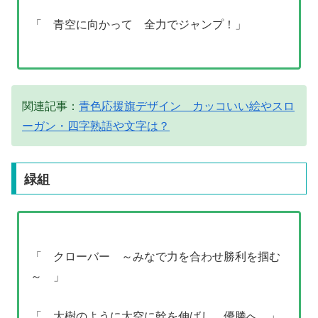
「 青空に向かって 全力でジャンプ！」
関連記事：
青色応援旗デザイン カッコいい絵やスロ
ーガン・四字熟語や文字は？
緑組
「 クローバー ～みなで力を合わせ勝利を掴む
～ 」
「 大樹のように大空に幹を伸ばし、優勝へ 」