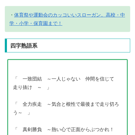
・
体育祭や運動会のカッコいいスローガン。高校・中
学・小学・保育園まで！
四字熟語系
「 一致団結 ～一人じゃない 仲間を信じて
走り抜け ～ 」
「 全力疾走 ～気合と根性で最後まで走り切ろ
う～ 」
「 真剣勝負 ～熱い心で正面からぶつかれ！