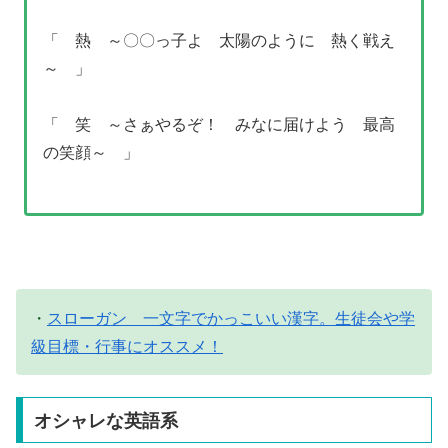
「 熱 ～〇〇っ子よ 太陽のように 熱く戦え
～ 」
「 笑 ～さぁやるぞ！ みなに届けよう 最高
の笑顔～ 」
・
スローガン 一文字でかっこいい漢字。生徒会や学
級目標・行事にオススメ！
オシャレな英語系