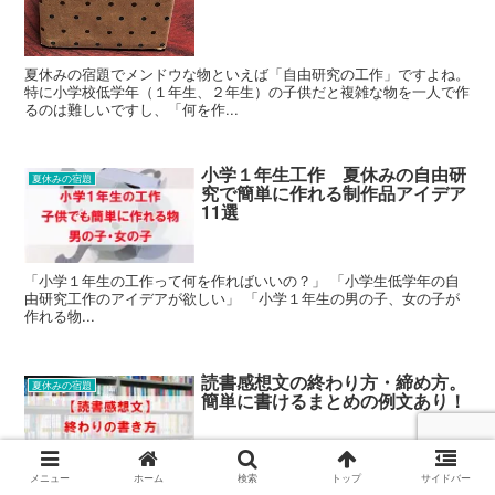
夏休みの宿題でメンドウな物といえば「自由研究の工作」ですよね。
特に小学校低学年（１年生、２年生）の子供だと複雑な物を一人で作
るのは難しいですし、「何を作...
小学１年生工作 夏休みの自由研
夏休みの宿題
究で簡単に作れる制作品アイデア
11選
「小学１年生の工作って何を作ればいいの？」 「小学生低学年の自
由研究工作のアイデアが欲しい」 「小学１年生の男の子、女の子が
作れる物...
読書感想文の終わり方・締め方。
夏休みの宿題
簡単に書けるまとめの例文あり！
メニュー
ホーム
検索
トップ
サイドバー
夏休みの宿題といえば読書感想文ですよね。 書くのが大変な読書感