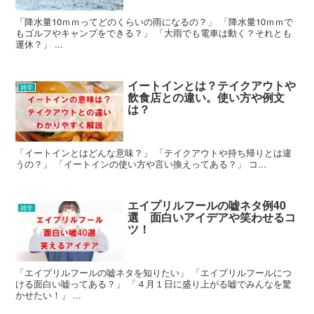
「降水量10ｍｍってどのくらいの雨になるの？」 「降水量10ｍｍで
もゴルフやキャンプをできる？」 「大雨でも電車は動く？それとも
運休？」 ...
イートインとは？テイクアウトや
雑学
飲食店との違い。使い方や例文
は？
「イートインとはどんな意味？」 「テイクアウトや持ち帰りとは違
うの？」 「イートインの使い方や言い換えってある？」 コ...
エイプリルフールの嘘ネタ例40
雑学
選 面白いアイデアや笑わせるコ
ツ！
「エイプリルフールの嘘ネタを知りたい」 「エイプリルフールにつ
ける面白い嘘ってある？」 「４月１日に盛り上がる嘘でみんなを驚
かせたい！」 ...