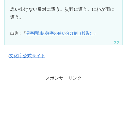
思い掛けない反対に遭う。災難に遭う。にわか雨に
遭う。
出典：「
異字同訓の漢字の使い分け例（報告）
」
→
文化庁公式サイト
スポンサーリンク