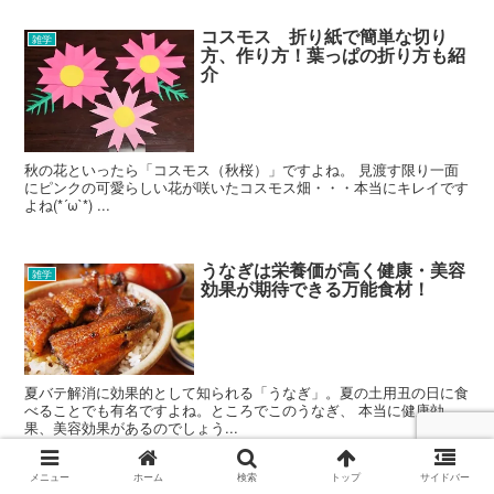
コスモス 折り紙で簡単な切り
雑学
方、作り方！葉っぱの折り方も紹
介
秋の花といったら「コスモス（秋桜）」ですよね。 見渡す限り一面
にピンクの可愛らしい花が咲いたコスモス畑・・・本当にキレイです
よね(*´ω`*) ...
うなぎは栄養価が高く健康・美容
雑学
効果が期待できる万能食材！
夏バテ解消に効果的として知られる「うなぎ」。夏の土用丑の日に食
べることでも有名ですよね。ところでこのうなぎ、 本当に健康効
果、美容効果があるのでしょう...
メニュー
ホーム
検索
トップ
サイドバー
ペースメーカーの携帯電話の影響