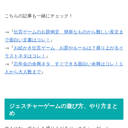
こちらの記事も一緒にチェック！
→『
伝言ゲームのお題例文 簡単なものから難しい長文ま
で面白い文書はコレ！
』
→『
お絵かき伝言ゲーム お題やルールは？盛り上がるイ
ラストネタはコレ！
』
→『
忘年会の余興ネタ すぐできる面白い余興はコレ！１
人から大人数まで
』
ジェスチャーゲームの遊び方、やり方まと
め