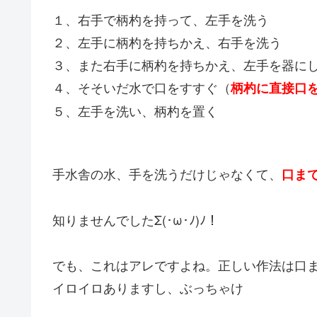
１、右手で柄杓を持って、左手を洗う
２、左手に柄杓を持ちかえ、右手を洗う
３、また右手に柄杓を持ちかえ、左手を器に
４、そそいだ水で口をすすぐ（
柄杓に直接口
５、左手を洗い、柄杓を置く
手水舎の水、手を洗うだけじゃなくて、
口ま
知りませんでしたΣ(･ω･ﾉ)ﾉ！
でも、これはアレですよね。正しい作法は口
イロイロありますし、ぶっちゃけ