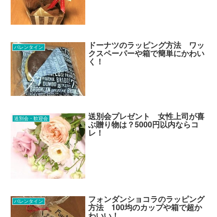
ドーナツのラッピング方法 ワッ
バレンタイン
クスペーパーや箱で簡単にかわい
く！
送別会プレゼント 女性上司が喜
送別会・歓迎会
ぶ贈り物は？5000円以内ならコ
レ！
フォンダンショコラのラッピング
バレンタイン
方法 100均のカップや箱で超か
わいい！