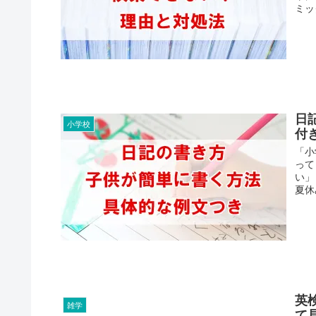
ミック
日
小学校
付
「小
って
い」
夏休み
英
雑学
て