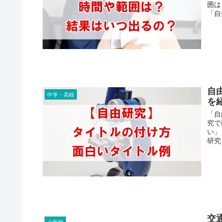
囲は
「自分
自
中学・高校
を
「自
究で
い」
研究」
交
小学校