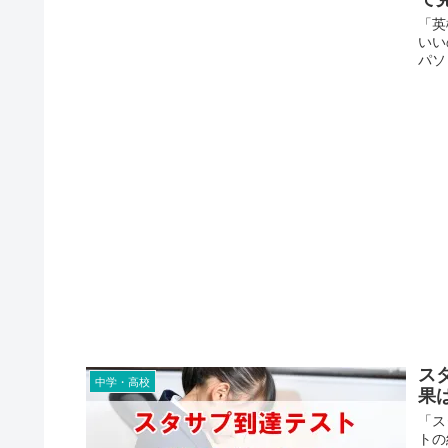
「英
いい
パソ
ス
中学・高校
果
「ス
トの