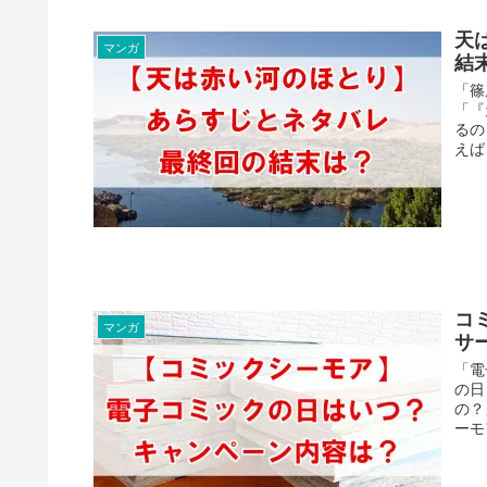
天
マンガ
結
「篠
「『
るの
えば、
コ
マンガ
サ
「電
の日
の？
ーモ