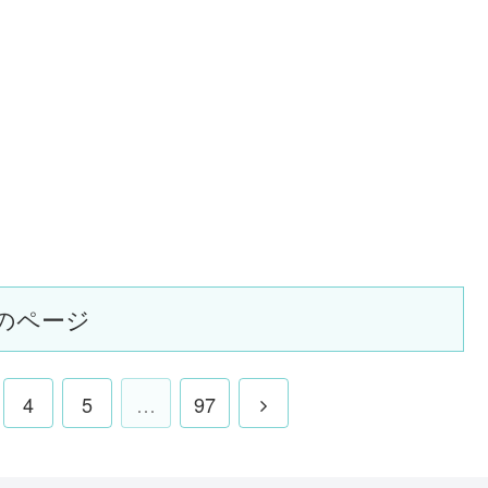
のページ
4
5
…
97