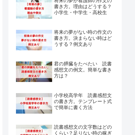
将来の夢が看護師の作文の
書き方。理由はどうする？
小学生・中学生・高校生
将来の夢がない時の作文の
書き方。決まらない時はど
うする？例文あり
君の膵臓をたべたい 読書
感想文の例文。簡単な書き
方は？
小学校高学年 読書感想文
の書き方。テンプレート式
で簡単に書く方法
読書感想文の文字数はどの
くらい？足りない時の稼ぎ