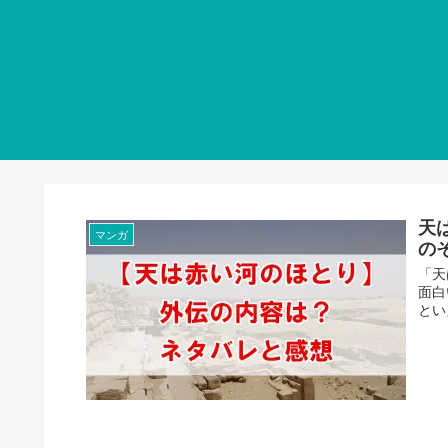
天
マンガ
の
「天
面白
とい