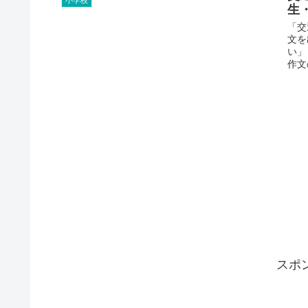
生
「交
文を
い」
作文の
スポ