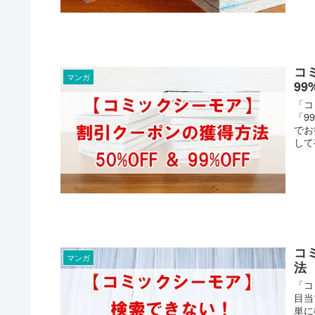
コ
マンガ
99
「コ
「9
でお
して
コ
マンガ
法
「コ
目当
単に