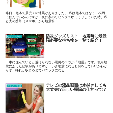
昨日、熊本で震度７の地震がありました。 私は熊本ではなく、福岡
に住んでいるのですが、夜に家のリビングでゆっくりしていた時、私
と夫の携帯（スマホ）から地震警...
防災グッズリスト 地震時に最低
住まい・掃除
限必要な持ち物を一覧で紹介！
日本に住んでいると避けられない震災の１つが「地震」です。私も地
震にあった経験がありますが、いざ地震になると何をしていいかわか
らず、揺れが収まるまでパニックになる...
テレビの液晶画面は水拭きしても
住まい・掃除
大丈夫!?正しい掃除の仕方って!?