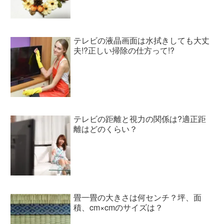
テレビの液晶画面は水拭きしても大丈
夫!?正しい掃除の仕方って!?
テレビの距離と視力の関係は?適正距
離はどのくらい？
畳一畳の大きさは何センチ？坪、面
積、cm×cmのサイズは？