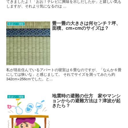
てきましたよ！「おお！テレビに興味を示しだしたか」と嬉しい気も
しますが、それより気になるのは ...
畳一畳の大きさは何センチ？坪、
住まい・掃除
面積、cm×cmのサイズは？
私が現在住んでいるアパートの寝室は６畳なのですが、「なんか６畳
にしては狭いな」と感じまして。 それでサイズを測ってみたら約
342cm×256cmでした。と...
地震時の避難の仕方 家やマンシ
住まい・掃除
ョンからの避難方法は？津波が起
きたら？