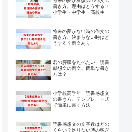
将来の夢が看護師の作文の
書き方。理由はどうする？
小学生・中学生・高校生
将来の夢がない時の作文の
書き方。決まらない時はど
うする？例文あり
君の膵臓をたべたい 読書
感想文の例文。簡単な書き
方は？
小学校高学年 読書感想文
の書き方。テンプレート式
で簡単に書く方法
読書感想文の文字数はどの
くらい？足りない時の稼ぎ