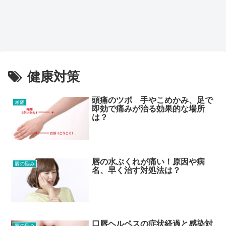
健康対策
頭痛のツボ 手やこめかみ、足で
頭痛
即効で痛みが治る効果的な場所
は？
唇の水ぶくれが痛い！原因や病
唇の悩み
名、早く治す対処法は？
口唇ヘルペスの症状経過と感染対
唇の悩み