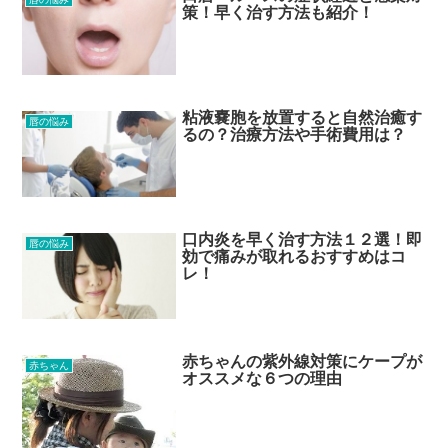
策！早く治す方法も紹介！
粘液嚢胞を放置すると自然治癒す
唇の悩み
るの？治療方法や手術費用は？
口内炎を早く治す方法１２選！即
唇の悩み
効で痛みが取れるおすすめはコ
レ！
赤ちゃんの紫外線対策にケープが
赤ちゃん
オススメな６つの理由