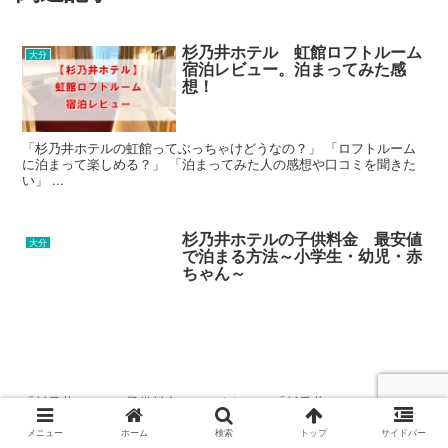
杉乃井ホテル 虹館ロフトルーム
大分
宿泊レビュー。泊まってみた感
想！
「杉乃井ホテルの虹館ってぶっちゃけどうなの？」 「ロフトルーム
に泊まって楽しめる？」 「泊まってみた人の感想や口コミを聞きた
い」 ...
杉乃井ホテルの子供料金 最安値
大分
で泊まる方法～小学生・幼児・赤
ちゃん～
「杉乃井ホテルの子供料金っていくら？」 「杉乃井ホテルって幼児
や赤ちゃんでもお金がかかるの？」 「子供連れで安く泊まる方法っ
てない？...
メニュー
ホーム
検索
トップ
サイドバー