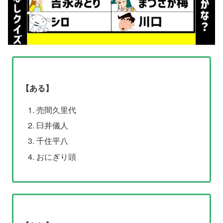
【ある】
売間久里代
臼井儀人
千住平八
おにぎり頭