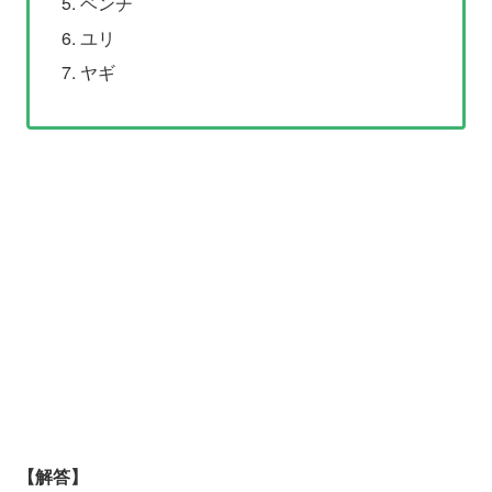
ベンチ
ユリ
ヤギ
【解答】