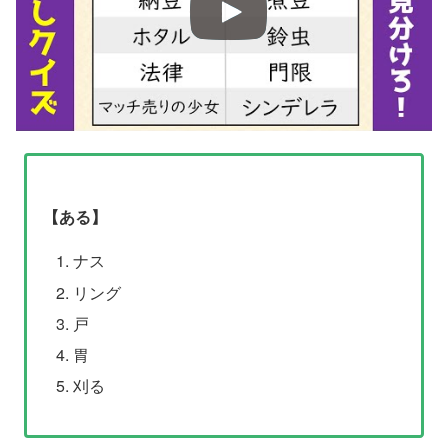
【ある】
ナス
リング
戸
胃
刈る