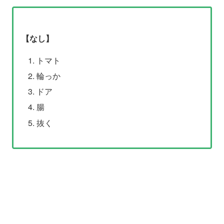
【なし】
トマト
輪っか
ドア
腸
抜く