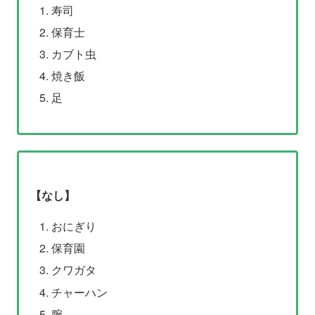
寿司
保育士
カブト虫
焼き飯
足
【なし】
おにぎり
保育園
クワガタ
チャーハン
腕