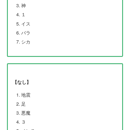
神
１
イス
バラ
シカ
【なし】
地震
足
悪魔
３