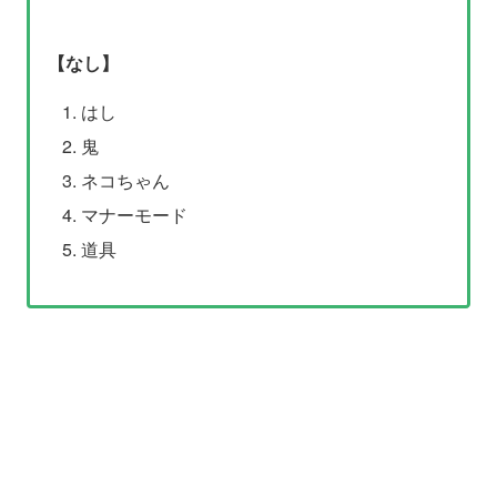
【なし】
はし
鬼
ネコちゃん
マナーモード
道具